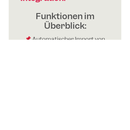
Funktionen im
Überblick:
Automatischer Import von
Remote-Sitzungen
Abrechenbare Protokolle mit
einem Klick
Nahtlose Übergabe an
Lexware Office
DSGVO-konforme
Datenspeicherung &
Verarbeitung