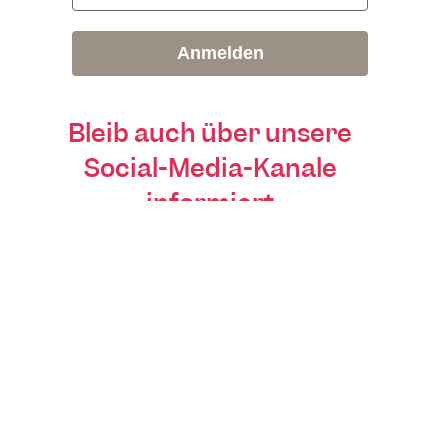
Anmelden
Bleib auch über unsere
Social-Media-Kanäle
informiert
Du möchtest zusätzlich Insights, kurze
Tipps und Behind-the-Scenes aus der
Entwicklung von Teambilling? Dann folge
uns auch hier: