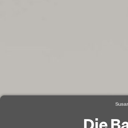
Susan
Die B