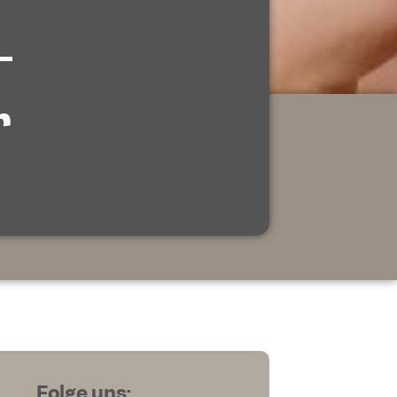
–
r
Folge uns: