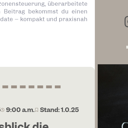
itzonensteuerung, überarbeitete
Im Beitrag bekommst du einen
pdate – kompakt und praxisnah
5
9:00 a.m.
Stand: 1.0.25
blick die